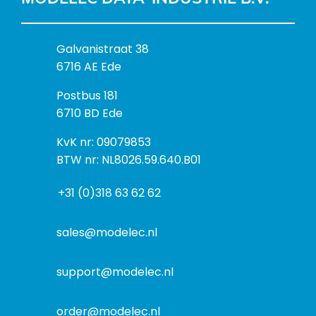
B
Galvanistraat 38
e
6716 AE Ede
z
P
Postbus 181
o
o
6710 BD Ede
e
s
k
I
KvK nr: 09079853
t
a
n
BTW nr: NL8026.59.640.B01
a
d
f
d
r
+31 (0)318 63 62 62
o
r
e
r
e
s
m
sales@modelec.nl
s
a
t
support@modelec.nl
i
e
order@modelec.nl