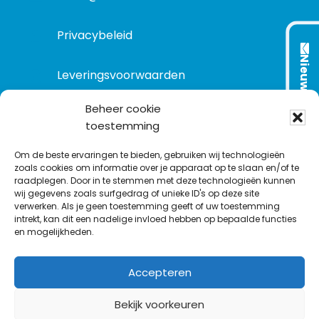
Privacybeleid
Nieuwsbrief
Leveringsvoorwaarden
Beheer cookie
toestemming
VOLG ONS OP:
Om de beste ervaringen te bieden, gebruiken wij technologieën
zoals cookies om informatie over je apparaat op te slaan en/of te
raadplegen. Door in te stemmen met deze technologieën kunnen
L
T
F
Y
C
wij gegevens zoals surfgedrag of unieke ID's op deze site
i
w
a
o
o
verwerken. Als je geen toestemming geeft of uw toestemming
intrekt, kan dit een nadelige invloed hebben op bepaalde functies
n
i
c
u
n
en mogelijkheden.
k
t
e
T
t
e
t
b
u
a
Accepteren
d
e
o
b
c
I
r
o
e
t
Bekijk voorkeuren
n
k