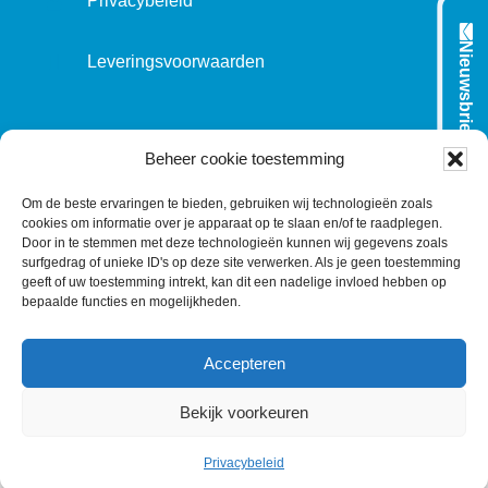
Privacybeleid
Nieuwsbrief
Leveringsvoorwaarden
VOLG ONS OP:
Beheer cookie toestemming
Om de beste ervaringen te bieden, gebruiken wij technologieën zoals
cookies om informatie over je apparaat op te slaan en/of te raadplegen.
L
T
F
Y
C
Door in te stemmen met deze technologieën kunnen wij gegevens zoals
surfgedrag of unieke ID's op deze site verwerken. Als je geen toestemming
i
w
a
o
o
geeft of uw toestemming intrekt, kan dit een nadelige invloed hebben op
n
i
c
u
n
bepaalde functies en mogelijkheden.
k
t
e
T
t
e
t
b
u
a
Accepteren
d
e
o
b
c
I
r
o
e
t
Bekijk voorkeuren
n
k
©
1977
-2026
MODELEC
-
Data-Industrie
|
Keraweb &
Partners
Privacybeleid