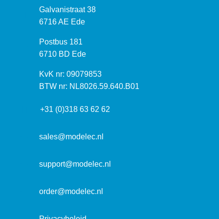
B
Galvanistraat 38
e
6716 AE Ede
z
P
Postbus 181
o
o
6710 BD Ede
e
s
k
I
KvK nr: 09079853
t
a
n
BTW nr: NL8026.59.640.B01
a
d
f
d
r
+31 (0)318 63 62 62
o
r
e
r
e
s
m
sales@modelec.nl
s
a
t
support@modelec.nl
i
e
order@modelec.nl
Privacybeleid