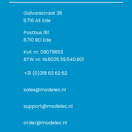
B
Galvanistraat 38
e
6716 AE Ede
z
P
Postbus 181
o
o
6710 BD Ede
e
s
k
I
KvK nr: 09079853
t
a
n
BTW nr: NL8026.59.640.B01
a
d
f
d
r
+31 (0)318 63 62 62
o
r
e
r
e
s
m
sales@modelec.nl
s
a
t
support@modelec.nl
i
e
order@modelec.nl