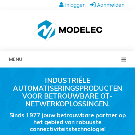
Inloggen
Aanmelden
MENU
INDUSTRIËLE
AUTOMATISERINGSPRODUCTEN
VOOR BETROUWBARE OT-
NETWERKOPLOSSINGEN.
Sinds 1977 jouw betrouwbare partner op
het gebied van robuuste
connectiviteitstechnologie!