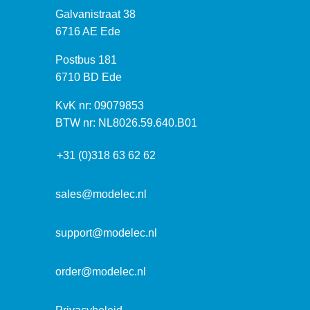
B
Galvanistraat 38
e
6716 AE Ede
z
P
Postbus 181
o
o
6710 BD Ede
e
s
k
I
KvK nr: 09079853
t
a
n
BTW nr: NL8026.59.640.B01
a
d
f
d
r
+31 (0)318 63 62 62
o
r
e
r
e
s
m
sales@modelec.nl
s
a
t
support@modelec.nl
i
e
order@modelec.nl