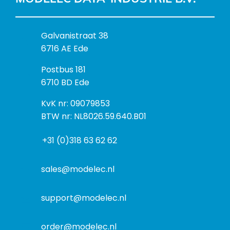
B
Galvanistraat 38
e
6716 AE Ede
z
P
Postbus 181
o
o
6710 BD Ede
e
s
k
I
KvK nr: 09079853
t
a
n
BTW nr: NL8026.59.640.B01
a
d
f
d
r
+31 (0)318 63 62 62
o
r
e
r
e
s
m
sales@modelec.nl
s
a
t
support@modelec.nl
i
e
order@modelec.nl