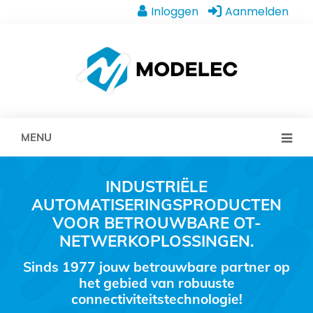
Inloggen
Aanmelden
MENU
INDUSTRIËLE
AUTOMATISERINGSPRODUCTEN
VOOR BETROUWBARE OT-
NETWERKOPLOSSINGEN.
Sinds 1977 jouw betrouwbare partner op
het gebied van robuuste
connectiviteitstechnologie!