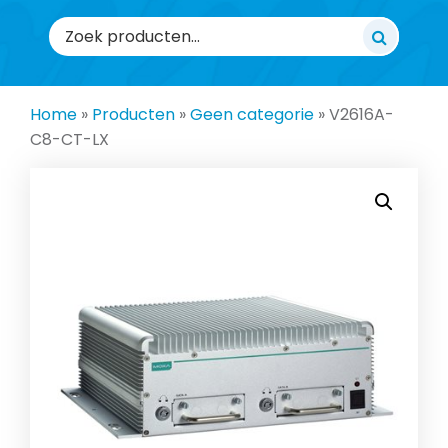
Zoeken
naar:
Home
»
Producten
»
Geen categorie
»
V2616A-
C8-CT-LX