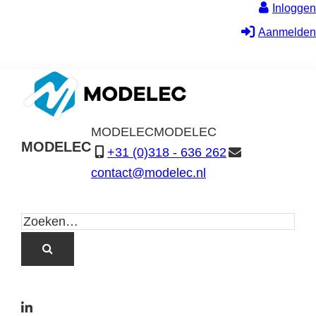
Inloggen
Aanmelden
MODELEC
MODELEC
MODELEC
+31 (0)318 - 636 262
Data-
contact@modelec.nl
Industrie
L