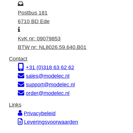
o
P
e
o
Postbus 181
k
s
6710 BD Ede
I
a
t
n
d
a
KvK nr: 09079853
f
r
d
BTW nr: NL8026.59.640.B01
o
e
r
Contact
r
s
e
+31 (0)318 63 62 62
m
s
sales@modelec.nl
a
support@modelec.nl
t
order@modelec.nl
i
Links
e
Privacybeleid
Leveringsvoorwaarden