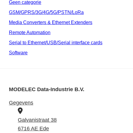
Geen categorie
GSM/GPRS/3G/4G/5G/PSTN/LoRa
Media Converters & Ethernet Extenders
Remote Automation
Serial to Ethernet/USB/Serial interface cards
Software
MODELEC Data-Industrie B.V.
Gegevens
B
e
Galvanistraat 38
z
6716 AE Ede