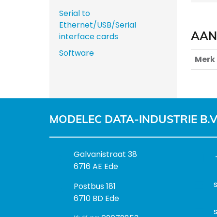
Serial to
Ethernet/USB/Serial
AAN
interface cards
Software
Merk
MODELEC DATA-INDUSTRIE B.V
B
Galvanistraat 38
e
6716 AE Ede
z
P
Postbus 181
o
o
6710 BD Ede
e
s
k