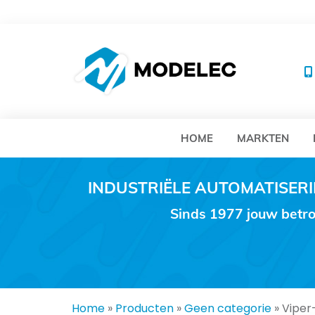
MO
HOME
MARKTEN
INDUSTRIËLE AUTOMATISE
Sinds 1977 jouw betro
Home
»
Producten
»
Geen categorie
»
Viper