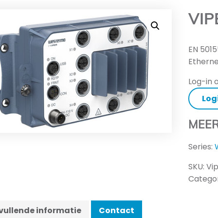
VIP
EN 5015
Etherne
Log-in o
Log
MEER
Series:
SKU:
Vi
Categor
ullende informatie
Contact