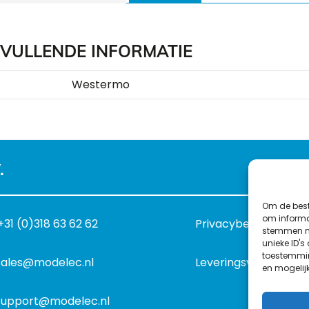
VULLENDE INFORMATIE
Westermo
.
Om de best
om informat
+31 (0)318 63 62 62
Privacybeleid
stemmen me
unieke ID's
toestemmin
sales@modelec.nl
Leveringsvoorwaard
en mogelij
support@modelec.nl