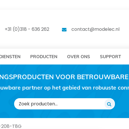
DELEC
MODELEC
+31 (0)318 - 636 262
contact@modelec.nl
DIENSTEN
PRODUCTEN
OVER ONS
SUPPORT
RINGSPRODUCTEN VOOR BETROUWBARE
uwbare partner op het gebied van robuuste conne
Zoeken
naar:
-208-T8G