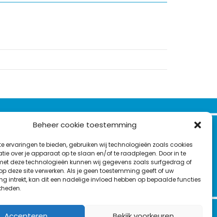
VOLG ONS OP:
Beheer cookie toestemming
Nieuwsbrief
e ervaringen te bieden, gebruiken wij technologieën zoals cookies
L
F
Y
C
ie over je apparaat op te slaan en/of te raadplegen. Door in te
t deze technologieën kunnen wij gegevens zoals surfgedrag of
i
a
o
o
 op deze site verwerken. Als je geen toestemming geeft of uw
T
n
c
u
n
g intrekt, kan dit een nadelige invloed hebben op bepaalde functies
en
w
kheden.
k
e
T
t
i
e
b
u
a
t
d
o
b
c
Accepteren
Bekijk voorkeuren