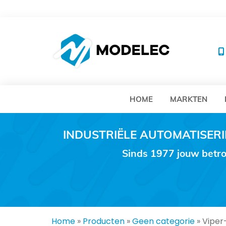
MO
HOME
MARKTEN
INDUSTRIËLE AUTOMATISE
Sinds 1977 jouw betro
Home
»
Producten
»
Geen categorie
»
Viper