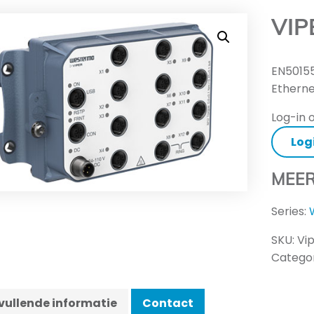
VIP
EN50155
Etherne
Log-in o
Log
MEER
Series:
SKU:
Vi
Categor
ullende informatie
Contact