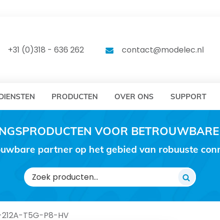
DELEC
MODELEC
+31 (0)318 - 636 262
contact@modelec.nl
DIENSTEN
PRODUCTEN
OVER ONS
SUPPORT
RINGSPRODUCTEN VOOR BETROUWBARE
uwbare partner op het gebied van robuuste conne
Zoeken
naar:
-212A-T5G-P8-HV