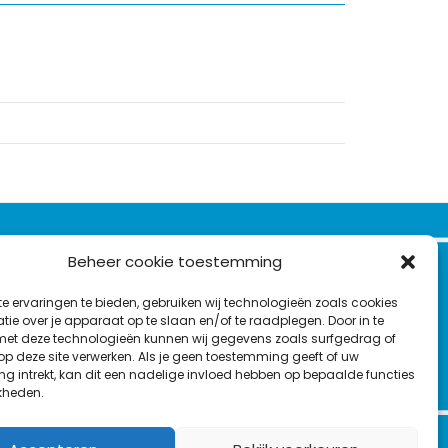
VOLG ONS OP:
Beheer cookie toestemming
Nieuwsbrief
e ervaringen te bieden, gebruiken wij technologieën zoals cookies
L
F
Y
C
ie over je apparaat op te slaan en/of te raadplegen. Door in te
t deze technologieën kunnen wij gegevens zoals surfgedrag of
i
a
o
o
T
 op deze site verwerken. Als je geen toestemming geeft of uw
n
c
u
n
g intrekt, kan dit een nadelige invloed hebben op bepaalde functies
en
w
k
e
T
t
kheden.
i
e
b
u
a
t
d
o
b
c