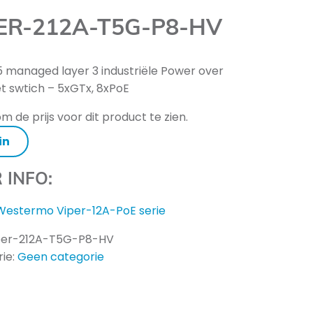
ER-212A-T5G-P8-HV
 managed layer 3 industriële Power over
t swtich – 5xGTx, 8xPoE
m de prijs voor dit product te zien.
in
 INFO:
Westermo Viper-12A-PoE serie
per-212A-T5G-P8-HV
ie:
Geen categorie