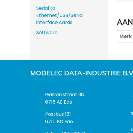
Serial to
Ethernet/USB/Serial
AAN
interface cards
Software
Merk
MODELEC DATA-INDUSTRIE B.V
B
Galvanistraat 38
e
6716 AE Ede
z
P
Postbus 181
o
o
6710 BD Ede
e
s
k