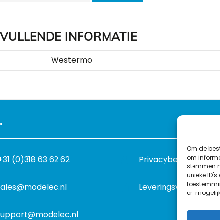
VULLENDE INFORMATIE
Westermo
.
Om de best
om informat
+31 (0)318 63 62 62
Privacybeleid
stemmen me
unieke ID's
toestemmin
sales@modelec.nl
Leveringsvoorwaard
en mogelij
support@modelec.nl