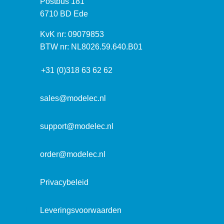
P
Postbus 181
o
o
6710 BD Ede
e
s
k
I
KvK nr: 09079853
t
a
n
BTW nr: NL8026.59.640.B01
a
d
f
d
r
+31 (0)318 63 62 62
o
r
e
r
e
s
m
sales@modelec.nl
s
a
t
support@modelec.nl
i
e
order@modelec.nl
Privacybeleid
Leveringsvoorwaarden