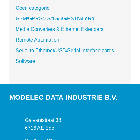
Geen categorie
GSM/GPRS/3G/4G/5G/PSTN/LoRa
Media Converters & Ethernet Extenders
Remote Automation
Serial to Ethernet/USB/Serial interface cards
Software
MODELEC DATA-INDUSTRIE B.V.
B
Galvanistraat 38
e
6716 AE Ede
z