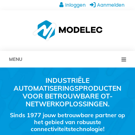
Inloggen
Aanmelden
MENU
INDUSTRIËLE
AUTOMATISERINGSPRODUCTEN
VOOR BETROUWBARE OT-
NETWERKOPLOSSINGEN.
Sinds 1977 jouw betrouwbare partner op
het gebied van robuuste
connectiviteitstechnologie!