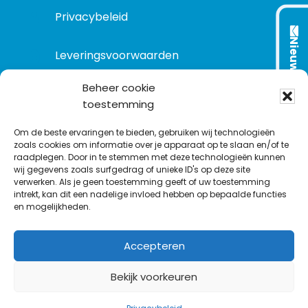
Privacybeleid
Nieuwsbrief
Leveringsvoorwaarden
Beheer cookie
toestemming
VOLG ONS OP:
Om de beste ervaringen te bieden, gebruiken wij technologieën
zoals cookies om informatie over je apparaat op te slaan en/of te
raadplegen. Door in te stemmen met deze technologieën kunnen
L
T
F
Y
C
wij gegevens zoals surfgedrag of unieke ID's op deze site
i
w
a
o
o
verwerken. Als je geen toestemming geeft of uw toestemming
intrekt, kan dit een nadelige invloed hebben op bepaalde functies
n
i
c
u
n
en mogelijkheden.
k
t
e
T
t
e
t
b
u
a
Accepteren
d
e
o
b
c
I
r
o
e
t
Bekijk voorkeuren
n
k
©
1977
-2026
MODELEC
-
Data-Industrie
|
Keraweb