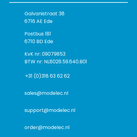
B
Galvanistraat 38
e
6716 AE Ede
z
P
Postbus 181
o
o
6710 BD Ede
e
s
k
I
KvK nr: 09079853
t
a
n
BTW nr: NL8026.59.640.B01
a
d
f
d
r
+31 (0)318 63 62 62
o
r
e
r
e
s
m
sales@modelec.nl
s
a
t
support@modelec.nl
i
e
order@modelec.nl