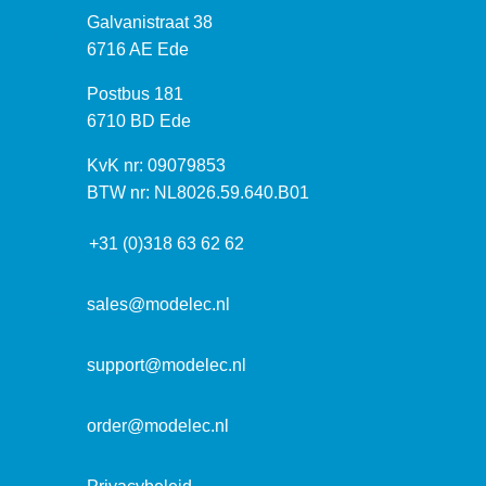
B
Galvanistraat 38
e
6716 AE Ede
z
P
Postbus 181
o
o
6710 BD Ede
e
s
k
I
KvK nr: 09079853
t
a
n
BTW nr: NL8026.59.640.B01
a
d
f
d
r
+31 (0)318 63 62 62
o
r
e
r
e
s
m
sales@modelec.nl
s
a
t
support@modelec.nl
i
e
order@modelec.nl