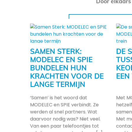
Door elkaars
SAMEN STERK:
DE 
MODELEC EN SPIE
TUS
BUNDELEN HUN
KEO
KRACHTEN VOOR DE
EEN
LANGE TERMIJN
‘Samen’ is het woord dat
Met MO
MODELEC en SPIE verbindt. Ze
hetzel
werden al snel partners. Wat
samenw
daarvoor nodig was? Niet veel.
Met m
Van een paar telefoontjes tot
conta