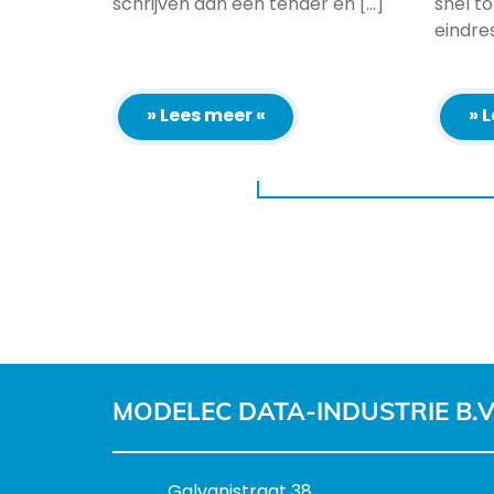
schrijven aan een tender en [...]
snel t
eindre
» Lees meer «
» 
MODELEC DATA-INDUSTRIE B.V
B
Galvanistraat 38