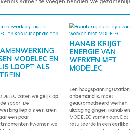
 kennis samen te voegen behalen we gezamenlij
HANAB KRIJGT
SAMENWERKING
ENERGIE VAN
SEN MODELEC EN
WERKEN MET
LIS LOOPT ALS
MODELEC
 TREIN
Een hoogspanningsstation
DELEC zaten we gelijk op
onbemand is, moet
fde spoor. De
geautomatiseerd werken. 
erking liep als een trein.
uitdaging gingen Hanab en
aar een paar
MODELEC samen aan. Dat
ctmomenten kwamen we
resulteerde in een eerlijke