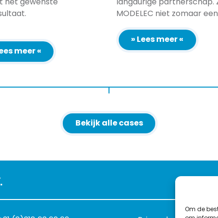
ot het gewenste
langdurige partnerschap. Z
sultaat.
MODELEC niet zomaar een [
» Lees meer «
Lees meer «
Bekijk alle cases
.
Om de best
om informat