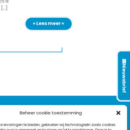
o is
...]
» Lees meer «
Nieuwsbrief
VOLG ONS OP:
Beheer cookie toestemming
e ervaringen te bieden, gebruiken wij technologieën zoals cookies
L
T
F
Y
C
ie over je apparaat op te slaan en/of te raadplegen. Door in te