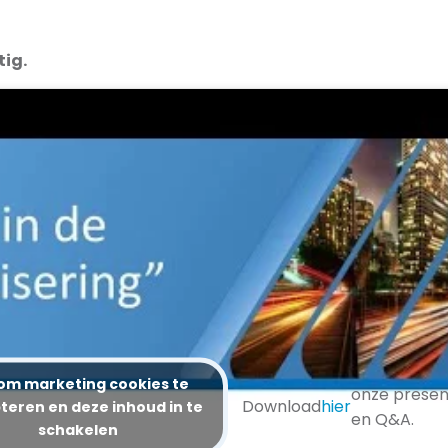
tig.
 om marketing cookies te
onze presen
Download
hier
teren en deze inhoud in te
en Q&A.
schakelen