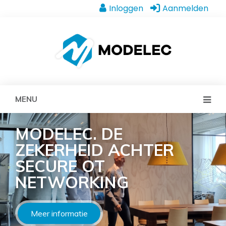
Inloggen
Aanmelden
MENU
MODELEC. DE
ZEKERHEID ACHTER
SECURE OT
NETWORKING
Meer informatie