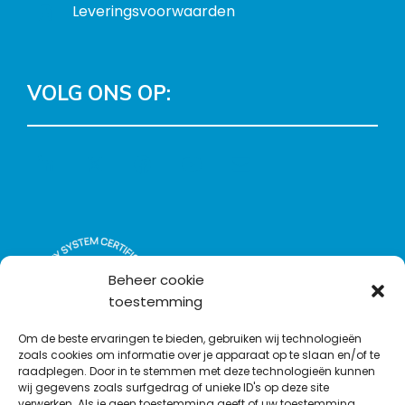
Leveringsvoorwaarden
VOLG ONS OP:
L
T
F
Y
C
i
w
a
o
o
n
i
c
u
n
k
t
e
T
t
e
t
b
u
a
d
e
o
b
c
Beheer cookie
I
r
o
e
t
toestemming
n
k
Om de beste ervaringen te bieden, gebruiken wij technologieën
zoals cookies om informatie over je apparaat op te slaan en/of te
raadplegen. Door in te stemmen met deze technologieën kunnen
wij gegevens zoals surfgedrag of unieke ID's op deze site
verwerken. Als je geen toestemming geeft of uw toestemming