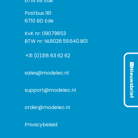
e
6716 AE Ede
z
P
Postbus 181
o
o
6710 BD Ede
e
s
k
I
KvK nr: 09079853
t
a
n
BTW nr: NL8026.59.640.B01
a
d
f
d
r
+31 (0)318 63 62 62
o
r
e
r
e
s
Nieuwsbrief
m
sales@modelec.nl
s
a
t
support@modelec.nl
i
e
order@modelec.nl
Privacybeleid