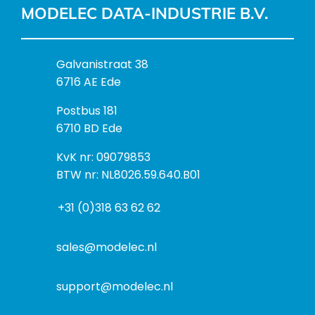
MODELEC DATA-INDUSTRIE B.V.
B
Galvanistraat 38
e
6716 AE Ede
z
P
Postbus 181
o
o
6710 BD Ede
e
s
k
I
KvK nr: 09079853
t
a
n
BTW nr: NL8026.59.640.B01
a
d
f
d
r
+31 (0)318 63 62 62
o
r
e
r
e
s
m
sales@modelec.nl
s
a
t
support@modelec.nl
i
e