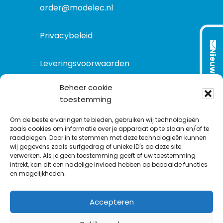
order@modelec.nl
Privacybeleid
Nieuwsbrief
Leveringsvoorwaarden
Beheer cookie
toestemming
VOLG ONS OP:
Om de beste ervaringen te bieden, gebruiken wij technologieën
zoals cookies om informatie over je apparaat op te slaan en/of te
raadplegen. Door in te stemmen met deze technologieën kunnen
L
T
F
Y
C
wij gegevens zoals surfgedrag of unieke ID's op deze site
i
w
a
o
o
verwerken. Als je geen toestemming geeft of uw toestemming
intrekt, kan dit een nadelige invloed hebben op bepaalde functies
n
i
c
u
n
en mogelijkheden.
k
t
e
T
t
e
t
b
u
a
Accepteren
d
e
o
b
c
I
r
o
e
t