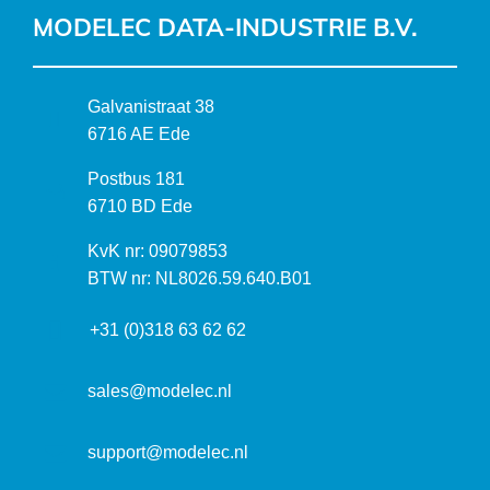
MODELEC DATA-INDUSTRIE B.V.
B
Galvanistraat 38
e
6716 AE Ede
z
P
Postbus 181
o
o
6710 BD Ede
e
s
k
I
KvK nr: 09079853
t
a
n
BTW nr: NL8026.59.640.B01
a
d
f
d
r
+31 (0)318 63 62 62
o
r
e
r
e
s
m
sales@modelec.nl
s
a
t
support@modelec.nl
i