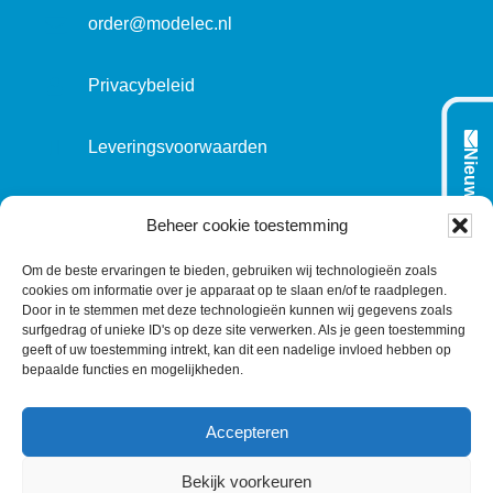
e
order@modelec.nl
Privacybeleid
Leveringsvoorwaarden
Nieuwsbrief
Beheer cookie toestemming
VOLG ONS OP:
Om de beste ervaringen te bieden, gebruiken wij technologieën zoals
cookies om informatie over je apparaat op te slaan en/of te raadplegen.
Door in te stemmen met deze technologieën kunnen wij gegevens zoals
L
T
F
Y
C
surfgedrag of unieke ID's op deze site verwerken. Als je geen toestemming
geeft of uw toestemming intrekt, kan dit een nadelige invloed hebben op
i
w
a
o
o
bepaalde functies en mogelijkheden.
n
i
c
u
n
k
t
e
T
t
Accepteren
e
t
b
u
a
d
e
o
b
c
Bekijk voorkeuren
I
r
o
e
t