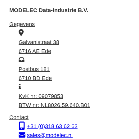
MODELEC Data-Industrie B.V.
Gegevens
B
e
Galvanistraat 38
z
6716 AE Ede
o
P
e
o
Postbus 181
k
s
6710 BD Ede
I
a
t
n
d
a
KvK nr: 09079853
f
r
d
BTW nr: NL8026.59.640.B01
o
e
r
Contact
r
s
e
+31 (0)318 63 62 62
m
s
sales@modelec.nl