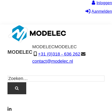
Inloggen
Aanmelden
MODELEC
MODELEC
MODELEC
+31 (0)318 - 636 262
Data-
contact@modelec.nl
Industrie
L