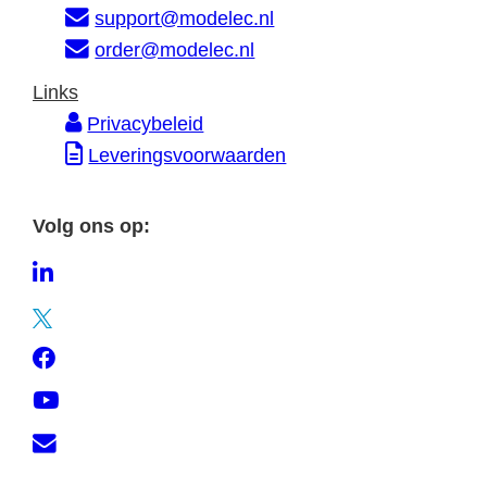
a
support@modelec.nl
t
order@modelec.nl
i
Links
e
Privacybeleid
Leveringsvoorwaarden
Volg ons op:
L
i
T
n
w
F
k
i
a
e
Y
t
c
d
o
t
C
e
I
u
e
o
b