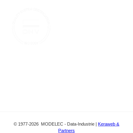
n
T
r
n
o
u
t
o
b
a
k
e
c
t
©
1977
-2026
MODELEC
-
Data-Industrie
|
Keraweb &
Partners