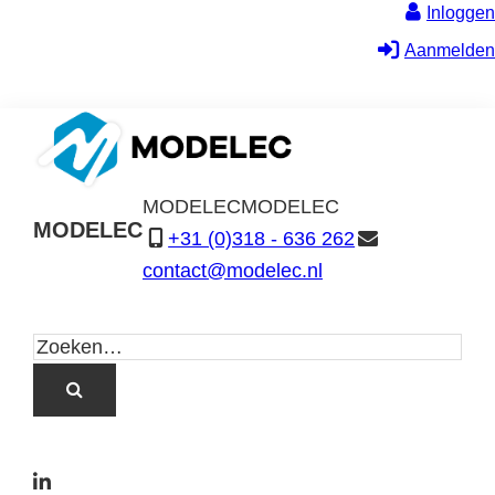
Inloggen
Aanmelden
MODELEC
MODELEC
MODELEC
+31 (0)318 - 636 262
Data-
contact@modelec.nl
Industrie
L