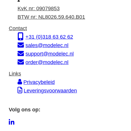
n
d
a
KvK nr: 09079853
f
r
d
BTW nr: NL8026.59.640.B01
o
e
r
Contact
r
s
e
+31 (0)318 63 62 62
m
s
sales@modelec.nl
a
support@modelec.nl
t
order@modelec.nl
i
Links
e
Privacybeleid
Leveringsvoorwaarden
Volg ons op:
L
i