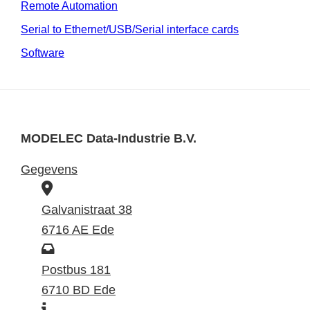
Remote Automation
Serial to Ethernet/USB/Serial interface cards
Software
MODELEC Data-Industrie B.V.
Gegevens
B
e
Galvanistraat 38
z
6716 AE Ede
o
P
e
o
Postbus 181
k
s
6710 BD Ede
I
a
t