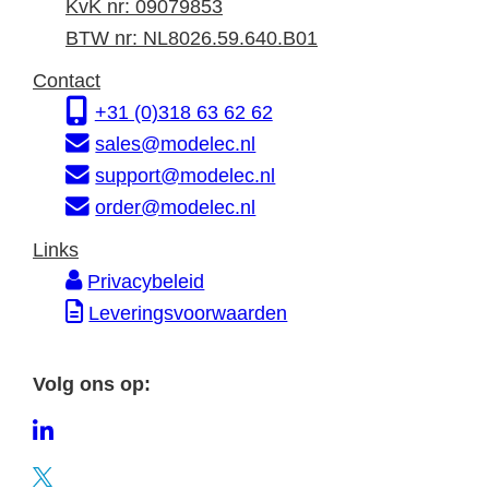
n
d
a
KvK nr: 09079853
f
r
d
BTW nr: NL8026.59.640.B01
o
e
r
Contact
r
s
e
+31 (0)318 63 62 62
m
s
sales@modelec.nl
a
support@modelec.nl
t
order@modelec.nl
i
Links
e
Privacybeleid
Leveringsvoorwaarden
Volg ons op:
L
i
T