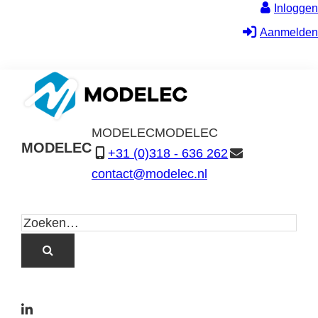
Inloggen
Aanmelden
MODELEC
MODELEC
MODELEC
+31 (0)318 - 636 262
Data-
contact@modelec.nl
Industrie
L