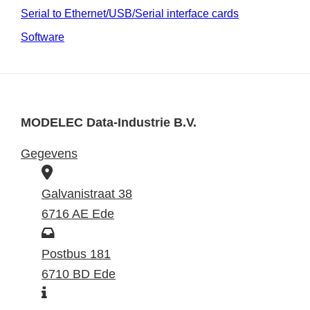
Serial to Ethernet/USB/Serial interface cards
Software
MODELEC Data-Industrie B.V.
Gegevens
B
e
Galvanistraat 38
z
6716 AE Ede
o
P
e
o
Postbus 181
k
s
6710 BD Ede
I
a
t