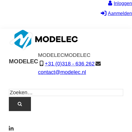
Inloggen
Aanmelden
MODELEC
MODELEC
MODELEC
+31 (0)318 - 636 262
Data-
contact@modelec.nl
Industrie
L