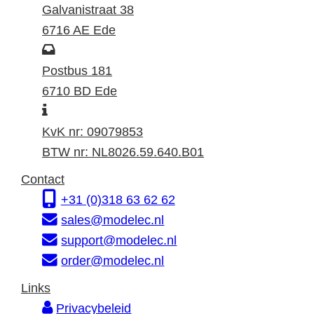
e
Galvanistraat 38
z
6716 AE Ede
o
P
e
o
Postbus 181
k
s
6710 BD Ede
I
a
t
n
d
a
KvK nr: 09079853
f
r
d
BTW nr: NL8026.59.640.B01
o
e
r
Contact
r
s
e
+31 (0)318 63 62 62
m
s
sales@modelec.nl
a
support@modelec.nl
t
order@modelec.nl
i
Links
e
Privacybeleid