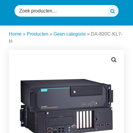
Zoeken
naar:
Home
»
Producten
»
Geen categorie
»
DA-820C-KL7-
H