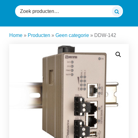
Zoeken
naar:
Home
»
Producten
»
Geen categorie
»
DDW-142