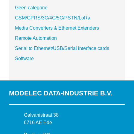
Geen categorie
GSM/GPRS/3G/4G/5G/PSTN/LoRa
Media Converters & Ethernet Extenders
Remote Automation
Serial to Ethernet/USB/Serial interface cards
Software
MODELEC DATA-INDUSTRIE B.V.
B
Galvanistraat 38
e
6716 AE Ede
z