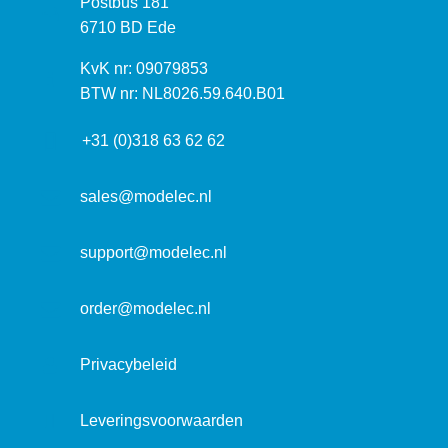
P
Postbus 181
o
o
6710 BD Ede
e
s
k
I
KvK nr: 09079853
t
a
n
BTW nr: NL8026.59.640.B01
a
d
f
d
r
+31 (0)318 63 62 62
o
r
e
r
e
s
m
sales@modelec.nl
s
a
t
support@modelec.nl
i
e
order@modelec.nl
Privacybeleid
Leveringsvoorwaarden