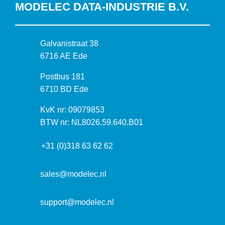
MODELEC DATA-INDUSTRIE B.V.
B
Galvanistraat 38
e
6716 AE Ede
z
P
Postbus 181
o
o
6710 BD Ede
e
s
k
I
KvK nr: 09079853
t
a
n
BTW nr: NL8026.59.640.B01
a
d
f
d
r
+31 (0)318 63 62 62
o
r
e
r
e
s
m
sales@modelec.nl
s
a
t
support@modelec.nl
i
e