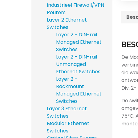
Industrieel Firewall/VPN
Routers
Besc
Layer 2 Ethernet
Switches
Layer 2 - DIN-rail
Managed Ethernet
BES
Switches
Layer 2 - DIN-rail
De Mox
Unmanaged
verbin
Ethernet Switches
die wa
Layer 2 -
ontwor
Rackmount
Div. 2
Managed Ethernet
De swi
Switches
omgevi
Layer 3 Ethernet
75°C. 
Switches
Modular Ethernet
montee
Switches