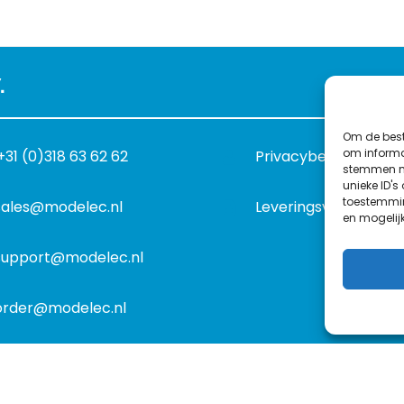
.
Om de best
om informat
+31 (0)318 63 62 62
Privacybeleid
stemmen me
unieke ID's
toestemmin
sales@modelec.nl
Leveringsvoorwaard
en mogelij
support@modelec.nl
order@modelec.nl
©
1977
-2026
MODELEC
-
Data-Industrie
|
Keraweb & Partne