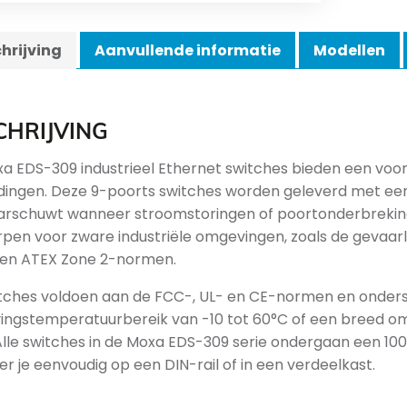
hrijving
Aanvullende informatie
Modellen
CHRIJVING
a EDS-309 industrieel Ethernet switches bieden een voord
dingen. Deze 9-poorts switches worden geleverd met ee
arschuwt wanneer stroomstoringen of poortonderbreking
pen voor zware industriële omgevingen, zoals de gevaarlij
- en ATEX Zone 2-normen.
tches voldoen aan de FCC-, UL- en CE-normen en onder
ngstemperatuurbereik van -10 tot 60°C of een breed o
Alle switches in de Moxa EDS-309 serie ondergaan een 10
r je eenvoudig op een DIN-rail of in een verdeelkast.