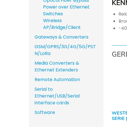
Optical Fiber Bypass
KEN
Power over Ethernet
Switches
Rel
Wireless
Bro
AP/Bridge/Client
-40
Gateways & Converters
GSM/GPRS/3G/4G/5G/PST
GER
N/LoRa
Media Converters &
Ethernet Extenders
Remote Automation
Serial to
Ethernet/USB/Serial
interface cards
Software
WEST
SERIE 