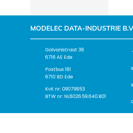
MODELEC DATA-INDUSTRIE B.V
B
Galvanistraat 38
e
6716 AE Ede
z
P
Postbus 181
o
o
6710 BD Ede
e
s
k
I
KvK nr: 09079853
t
a
n
BTW nr: NL8026.59.640.B01
a
d
f
d
r
o
r
e
r
e
s
m
s