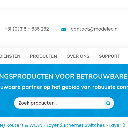
DELEC
MODELEC
+31 (0)318 - 636 262
contact@modelec.nl
DIENSTEN
PRODUCTEN
OVER ONS
SUPPORT
RINGSPRODUCTEN VOOR BETROUWBARE
uwbare partner op het gebied van robuuste conne
Zoeken
naar:
AN) Routers & WLAN
»
Layer 2 Ethernet Switches
»
Layer 2