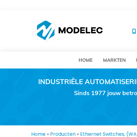
MO
HOME
MARKTEN
INDUSTRIËLE AUTOMATISE
Sinds 1977 jouw betro
Home
»
Producten
»
Ethernet Switches, (W