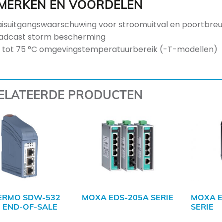
MERKEN EN VOORDELEN
aisuitgangswaarschuwing voor stroomuitval en poortbre
adcast storm bescherming
 tot 75 °C omgevingstemperatuurbereik (-T-modellen)
ELATEERDE PRODUCTEN
ERMO SDW-532
MOXA EDS-205A SERIE
MOXA E
| END-OF-SALE
SERIE