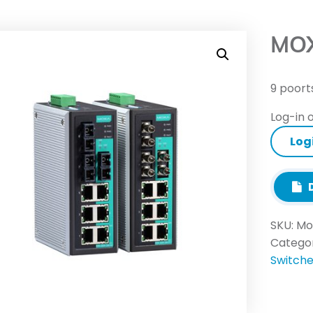
MOX
9 poort
Log-in o
Log
D
SKU:
Mo
Categor
Switch