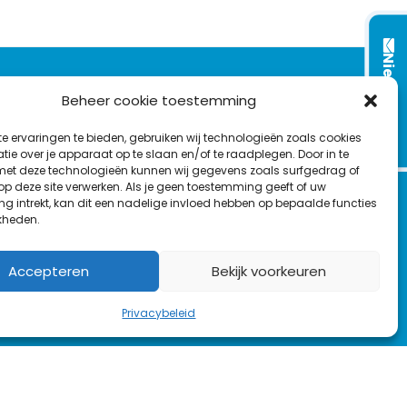
Nieuwsbrief
VOLG ONS OP:
Beheer cookie toestemming
e ervaringen te bieden, gebruiken wij technologieën zoals cookies
L
F
Y
C
ie over je apparaat op te slaan en/of te raadplegen. Door in te
t deze technologieën kunnen wij gegevens zoals surfgedrag of
i
a
o
o
T
 op deze site verwerken. Als je geen toestemming geeft of uw
n
c
u
n
g intrekt, kan dit een nadelige invloed hebben op bepaalde functies
en
w
k
e
T
t
kheden.
i
e
b
u
a
t
d
o
b
c
Accepteren
Bekijk voorkeuren
t
I
o
e
t
e
n
k
Privacybeleid
r
rs