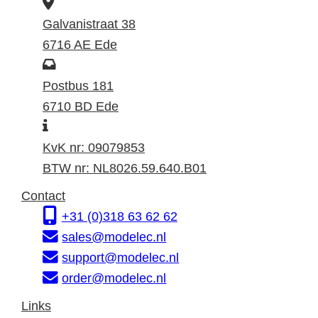
B
e
Galvanistraat 38
z
6716 AE Ede
o
P
e
o
Postbus 181
k
s
6710 BD Ede
I
a
t
n
d
a
KvK nr: 09079853
f
r
d
BTW nr: NL8026.59.640.B01
o
e
r
Contact
r
s
e
+31 (0)318 63 62 62
m
s
sales@modelec.nl
a
support@modelec.nl
t
order@modelec.nl
i
Links
e