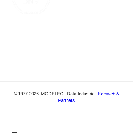
c
t
©
1977
-2026
MODELEC
-
Data-Industrie
|
Keraweb &
Partners