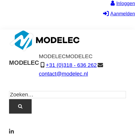
Inloggen
Aanmelden
MODELEC
MODELEC
MODELEC
+31 (0)318 - 636 262
Data-
contact@modelec.nl
Industrie
L