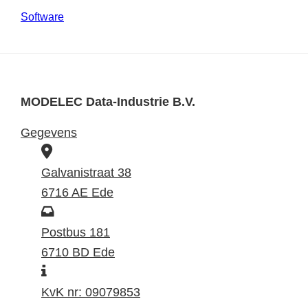
Software
MODELEC Data-Industrie B.V.
Gegevens
B
e
Galvanistraat 38
z
6716 AE Ede
o
P
e
o
Postbus 181
k
s
6710 BD Ede
I
a
t
n
d
a
KvK nr: 09079853