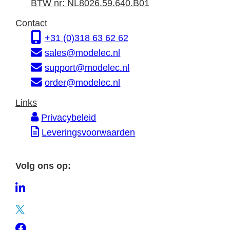
f
r
d
BTW nr: NL8026.59.640.B01
o
e
r
Contact
r
s
e
+31 (0)318 63 62 62
m
s
sales@modelec.nl
a
support@modelec.nl
t
order@modelec.nl
i
Links
e
Privacybeleid
Leveringsvoorwaarden
Volg ons op:
L
i
T
n
w
F