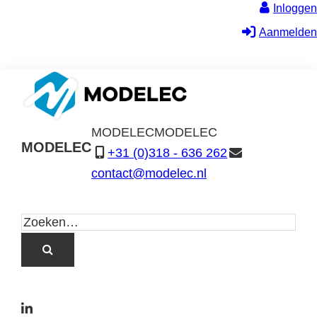
Inloggen
Aanmelden
MODELEC
MODELEC
MODELEC
+31 (0)318 - 636 262
Data-
contact@modelec.nl
Industrie
L