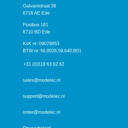
B
Galvanistraat 38
e
6716 AE Ede
z
P
Postbus 181
o
o
6710 BD Ede
e
s
k
I
KvK nr: 09079853
t
a
n
BTW nr: NL8026.59.640.B01
a
d
f
d
r
+31 (0)318 63 62 62
o
r
e
r
e
s
m
sales@modelec.nl
s
a
t
support@modelec.nl
i
e
order@modelec.nl