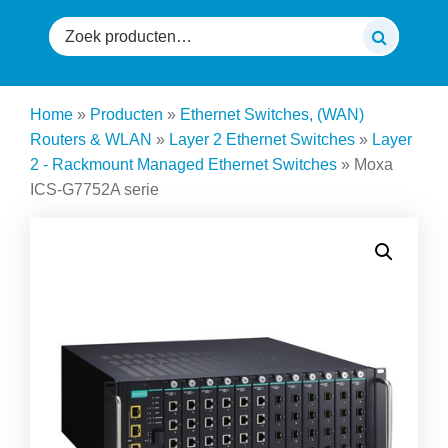
Zoeken
naar:
Home
»
Producten
»
Ethernet Switches, (WAN)
Routers & WLAN
»
Layer 2 Ethernet Switches
»
Layer
2 - Rackmount Managed Ethernet Switches
»
Moxa
ICS-G7752A serie