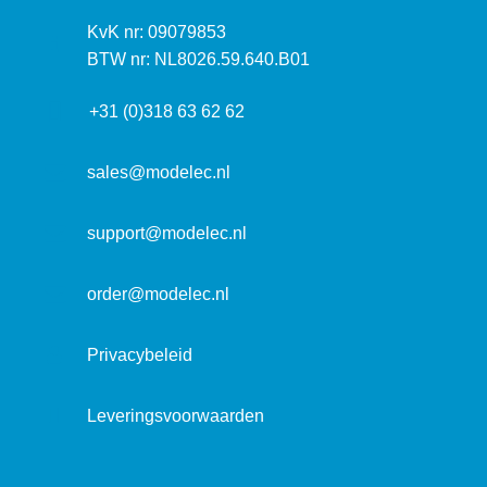
s
k
I
KvK nr: 09079853
t
a
n
BTW nr: NL8026.59.640.B01
a
d
f
d
r
+31 (0)318 63 62 62
o
r
e
r
e
s
m
sales@modelec.nl
s
a
t
support@modelec.nl
i
e
order@modelec.nl
Privacybeleid
Leveringsvoorwaarden