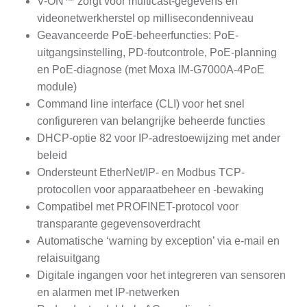
V-ON™ zorgt voor multicast-gegevens en
videonetwerkherstel op millisecondenniveau
Geavanceerde PoE-beheerfuncties: PoE-
uitgangsinstelling, PD-foutcontrole, PoE-planning
en PoE-diagnose (met Moxa IM-G7000A-4PoE
module)
Command line interface (CLI) voor het snel
configureren van belangrijke beheerde functies
DHCP-optie 82 voor IP-adrestoewijzing met ander
beleid
Ondersteunt EtherNet/IP- en Modbus TCP-
protocollen voor apparaatbeheer en -bewaking
Compatibel met PROFINET-protocol voor
transparante gegevensoverdracht
Automatische ‘warning by exception’ via e-mail en
relaisuitgang
Digitale ingangen voor het integreren van sensoren
en alarmen met IP-netwerken