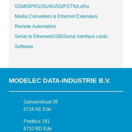
GSM/GPRS/3G/4G/5G/PSTN/LoRa
Media Converters & Ethernet Extenders
Remote Automation
Serial to Ethernet/USB/Serial interface cards
Software
MODELEC DATA-INDUSTRIE B.V.
B
Galvanistraat 38
e
6716 AE Ede
z
P
Postbus 181
o
o
6710 BD Ede
e