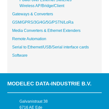
Wireless AP/Bridge/Client
Gateways & Converters
GSM/GPRS/3G/4G/5G/PSTN/LoRa
Media Converters & Ethernet Extenders
Remote Automation
Serial to Ethernet/USB/Serial interface cards
Software
MODELEC DATA-INDUSTRIE B.V.
B
Galvanistraat 38
e
6716 AE Ede