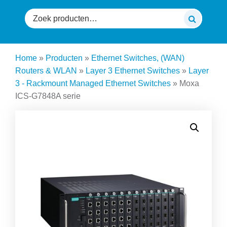
Zoeken
naar:
Home
»
Producten
»
Ethernet Switches, (WAN)
Routers & WLAN
»
Layer 3 Ethernet Switches
»
Layer
3 - Rackmount Managed Ethernet Switches
»
Moxa
ICS-G7848A serie