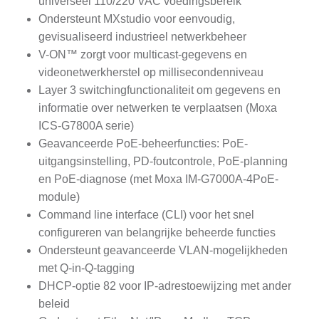
universeel 110/220 VAC voedingsbereik
Ondersteunt MXstudio voor eenvoudig,
gevisualiseerd industrieel netwerkbeheer
V-ON™ zorgt voor multicast-gegevens en
videonetwerkherstel op millisecondenniveau
Layer 3 switchingfunctionaliteit om gegevens en
informatie over netwerken te verplaatsen (Moxa
ICS-G7800A serie)
Geavanceerde PoE-beheerfuncties: PoE-
uitgangsinstelling, PD-foutcontrole, PoE-planning
en PoE-diagnose (met Moxa IM-G7000A-4PoE-
module)
Command line interface (CLI) voor het snel
configureren van belangrijke beheerde functies
Ondersteunt geavanceerde VLAN-mogelijkheden
met Q-in-Q-tagging
DHCP-optie 82 voor IP-adrestoewijzing met ander
beleid