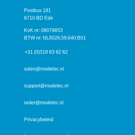
z
P
Postbus 181
o
o
6710 BD Ede
e
s
k
I
KvK nr: 09079853
t
a
n
BTW nr: NL8026.59.640.B01
a
d
f
d
r
+31 (0)318 63 62 62
o
r
e
r
e
s
m
sales@modelec.nl
s
a
t
support@modelec.nl
i
e
order@modelec.nl
Privacybeleid