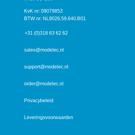
e
s
k
I
KvK nr: 09079853
t
a
n
BTW nr: NL8026.59.640.B01
a
d
f
d
r
+31 (0)318 63 62 62
o
r
e
r
e
s
m
sales@modelec.nl
s
a
t
support@modelec.nl
i
e
order@modelec.nl
Privacybeleid
Leveringsvoorwaarden