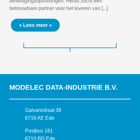
beveiligingsoplossingen. Heras zocht een
betrouwbare partner voor het leveren van [...]
» Lees meer «
MODELEC DATA-INDUSTRIE B.V.
B
Galvanistraat 38
e
6716 AE Ede
z
P
Postbus 181
o
o
6710 BD Ede