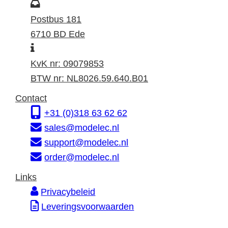
o
P
e
o
Postbus 181
k
s
6710 BD Ede
I
a
t
n
d
a
KvK nr: 09079853
f
r
d
BTW nr: NL8026.59.640.B01
o
e
r
Contact
r
s
e
+31 (0)318 63 62 62
m
s
sales@modelec.nl
a
support@modelec.nl
t
order@modelec.nl
i
Links
e
Privacybeleid
Leveringsvoorwaarden