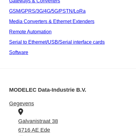
Gateways & Converters
GSM/GPRS/3G/4G/5G/PSTN/LoRa
Media Converters & Ethernet Extenders
Remote Automation
Serial to Ethernet/USB/Serial interface cards
Software
MODELEC Data-Industrie B.V.
Gegevens
B
e
Galvanistraat 38
z
6716 AE Ede