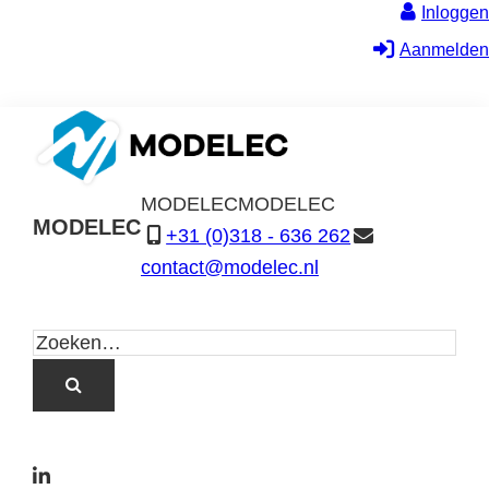
Inloggen
Aanmelden
MODELEC
MODELEC
MODELEC
+31 (0)318 - 636 262
Data-
contact@modelec.nl
Industrie
L