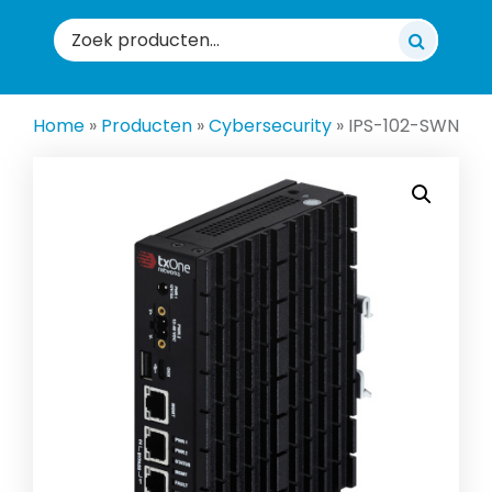
Zoeken
naar:
Home
»
Producten
»
Cybersecurity
»
IPS-102-SWN