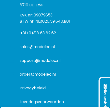
o
o
6710 BD Ede
e
s
k
I
KvK nr: 09079853
t
a
n
BTW nr: NL8026.59.640.B01
a
d
f
d
r
+31 (0)318 63 62 62
o
r
e
r
e
s
m
sales@modelec.nl
s
a
t
support@modelec.nl
i
e
order@modelec.nl
Privacybeleid
Nieuwsbrief
Leveringsvoorwaarden