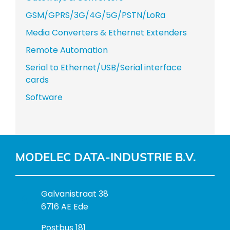
GSM/GPRS/3G/4G/5G/PSTN/LoRa
Media Converters & Ethernet Extenders
Remote Automation
Serial to Ethernet/USB/Serial interface
cards
Software
MODELEC DATA-INDUSTRIE B.V.
B
Galvanistraat 38
e
6716 AE Ede
z
P
Postbus 181