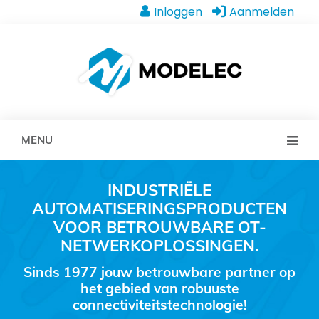
Inloggen
Aanmelden
MENU
INDUSTRIËLE
AUTOMATISERINGSPRODUCTEN
VOOR BETROUWBARE OT-
NETWERKOPLOSSINGEN.
Sinds 1977 jouw betrouwbare partner op
het gebied van robuuste
connectiviteitstechnologie!