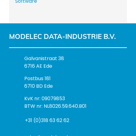
Software
MODELEC DATA-INDUSTRIE B.V.
B
Galvanistraat 38
e
6716 AE Ede
z
P
Postbus 181
o
o
6710 BD Ede
e
s
k
I
KvK nr: 09079853
t
a
n
BTW nr: NL8026.59.640.B01
a
d
f
d
r
+31 (0)318 63 62 62
o
r
e
r
e
s