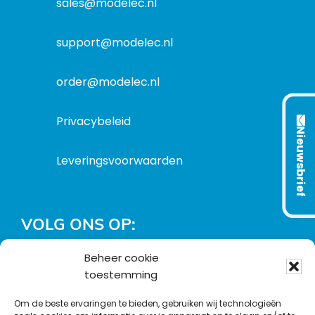
m
sales@modelec.nl
s
a
t
support@modelec.nl
i
e
order@modelec.nl
Privacybeleid
Nieuwsbrief
Leveringsvoorwaarden
VOLG ONS OP:
Beheer cookie
L
T
F
Y
C
toestemming
i
w
a
o
o
Om de beste ervaringen te bieden, gebruiken wij technologieën
n
i
c
u
n