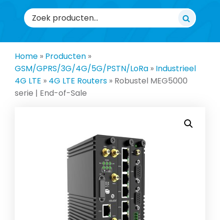
Zoeken
naar:
Home
»
Producten
»
GSM/GPRS/3G/4G/5G/PSTN/LoRa
»
Industrieel
4G LTE
»
4G LTE Routers
»
Robustel MEG5000
serie | End-of-Sale