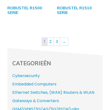
ROBUSTEL R1500
ROBUSTEL R1510
SERIE
SERIE
1
2
3
→
CATEGORIEËN
Cybersecurity
Embedded Computers
Ethernet Switches, (WAN) Routers & WLAN
Gateways & Converters
GSM/GPRS/3G/4G/5G/PSTN/LoRa