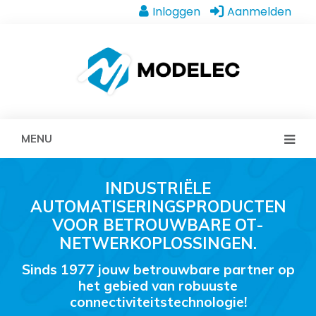
Inloggen
Aanmelden
MENU
INDUSTRIËLE
AUTOMATISERINGSPRODUCTEN
VOOR BETROUWBARE OT-
NETWERKOPLOSSINGEN.
Sinds 1977 jouw betrouwbare partner op
het gebied van robuuste
connectiviteitstechnologie!