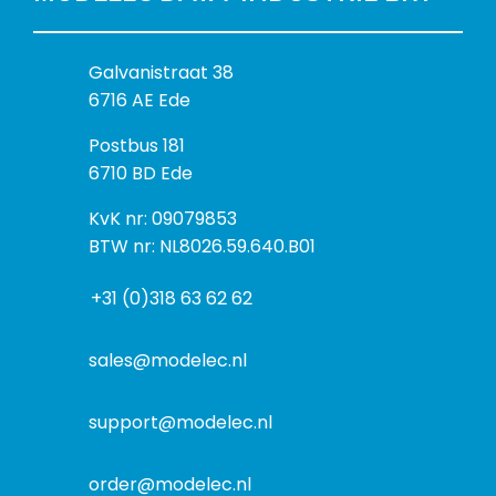
B
Galvanistraat 38
e
6716 AE Ede
z
P
Postbus 181
o
o
6710 BD Ede
e
s
k
I
KvK nr: 09079853
t
a
n
BTW nr: NL8026.59.640.B01
a
d
f
d
r
+31 (0)318 63 62 62
o
r
e
r
e
s
m
sales@modelec.nl
s
a
t
support@modelec.nl
i
e
order@modelec.nl