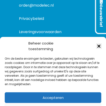
e
order@modelec.nl
Nieuwsbrief
Privacybeleid
Leveringsvoorwaarden
Beheer cookie
toestemming
VOLG ONS OP:
Om de beste ervaringen te bieden, gebruiken wij technologieën
zoals cookies om informatie over je apparaat op te slaan en/of te
raadplegen. Door in te stemmen met deze technologieën kunnen
L
T
F
Y
C
wij gegevens zoals surfgedrag of unieke ID's op deze site
i
w
a
o
o
verwerken. Als je geen toestemming geeft of uw toestemming
intrekt, kan dit een nadelige invloed hebben op bepaalde functies
n
i
c
u
n
en mogelijkheden.
k
t
e
T
t
e
t
b
u
a
Accepteren
d
e
o
b
c
I
r
o
e
t