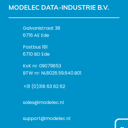
MODELEC DATA-INDUSTRIE B.V.
B
Galvanistraat 38
e
6716 AE Ede
z
P
Postbus 181
o
o
6710 BD Ede
e
s
k
I
KvK nr: 09079853
t
a
n
BTW nr: NL8026.59.640.B01
a
d
f
d
r
+31 (0)318 63 62 62
o
r
e
r
e
s
m
sales@modelec.nl
s
a
t
support@modelec.nl
i