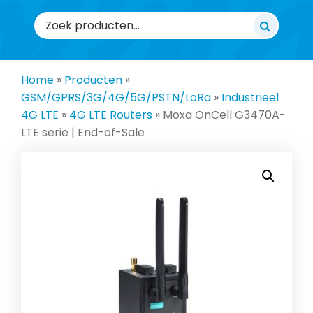
Zoeken
naar:
Home
»
Producten
»
GSM/GPRS/3G/4G/5G/PSTN/LoRa
»
Industrieel
4G LTE
»
4G LTE Routers
»
Moxa OnCell G3470A-
LTE serie | End-of-Sale