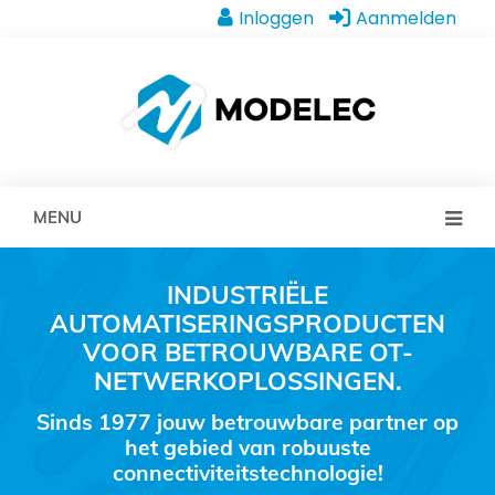
Inloggen
Aanmelden
MENU
INDUSTRIËLE
AUTOMATISERINGSPRODUCTEN
VOOR BETROUWBARE OT-
NETWERKOPLOSSINGEN.
Sinds 1977 jouw betrouwbare partner op
het gebied van robuuste
connectiviteitstechnologie!