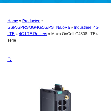
Home
»
Producten
»
GSM/GPRS/3G/4G/5G/PSTN/LoRa
»
Industrieel 4G
LTE
»
4G LTE Routers
»
Moxa OnCell G4308-LTE4
serie
🔍