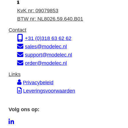
I
a
t
n
d
a
KvK nr: 09079853
f
r
d
BTW nr: NL8026.59.640.B01
o
e
r
Contact
r
s
e
+31 (0)318 63 62 62
m
s
sales@modelec.nl
a
support@modelec.nl
t
order@modelec.nl
i
Links
e
Privacybeleid
Leveringsvoorwaarden
Volg ons op:
L