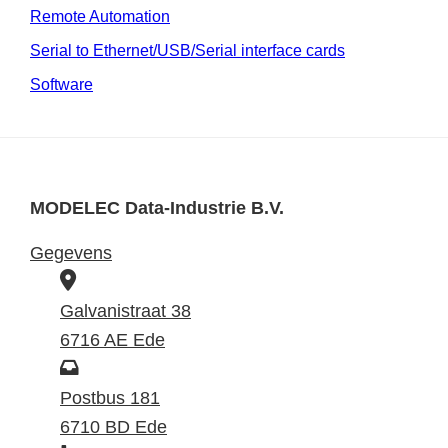
Remote Automation
Serial to Ethernet/USB/Serial interface cards
Software
MODELEC Data-Industrie B.V.
Gegevens
B
e
Galvanistraat 38
z
6716 AE Ede
o
P
e
o
Postbus 181
k
s
6710 BD Ede