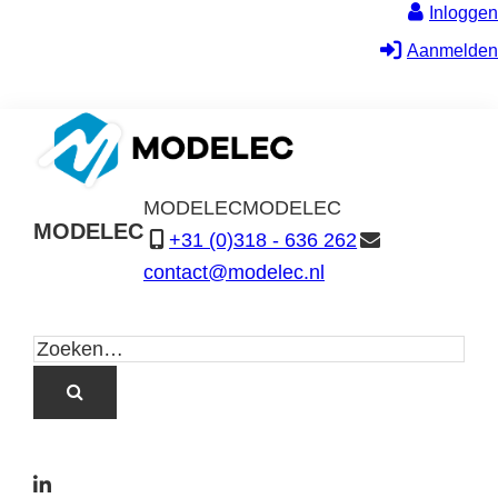
Inloggen
Aanmelden
MODELEC
MODELEC
MODELEC
+31 (0)318 - 636 262
Data-
contact@modelec.nl
Industrie
L