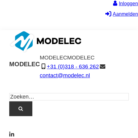
Inloggen
Aanmelden
MODELEC
MODELEC
MODELEC
+31 (0)318 - 636 262
Data-
contact@modelec.nl
Industrie
L