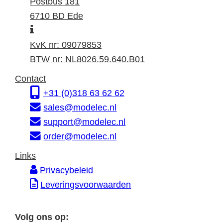
e
o
Postbus 181
k
s
6710 BD Ede
I
a
t
n
d
a
KvK nr: 09079853
f
r
d
BTW nr: NL8026.59.640.B01
o
e
r
Contact
r
s
e
+31 (0)318 63 62 62
m
s
sales@modelec.nl
a
support@modelec.nl
t
order@modelec.nl
i
Links
e
Privacybeleid
Leveringsvoorwaarden
Volg ons op: