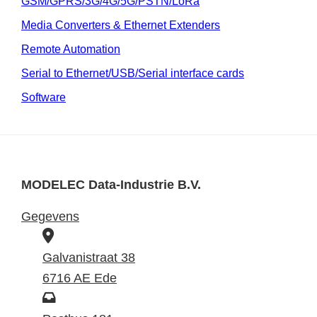
GSM/GPRS/3G/4G/5G/PSTN/LoRa
Media Converters & Ethernet Extenders
Remote Automation
Serial to Ethernet/USB/Serial interface cards
Software
MODELEC Data-Industrie B.V.
Gegevens
B
e
Galvanistraat 38
z
6716 AE Ede
o
P