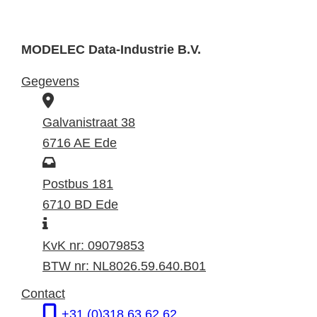
MODELEC Data-Industrie B.V.
Gegevens
B
e
Galvanistraat 38
z
6716 AE Ede
o
P
e
o
Postbus 181
k
s
6710 BD Ede
I
a
t
n
d
a
KvK nr: 09079853
f
r
d
BTW nr: NL8026.59.640.B01
o
e
r
Contact
r
s
e
+31 (0)318 63 62 62