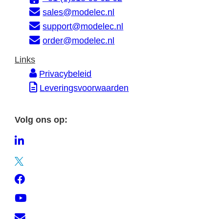
m
s
sales@modelec.nl
a
support@modelec.nl
t
order@modelec.nl
i
Links
e
Privacybeleid
Leveringsvoorwaarden
Volg ons op:
L
i
T
n
w
F
k
i
a
e
Y
t
c
d
o
t
C