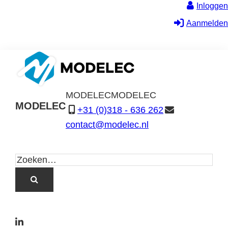
Inloggen
Aanmelden
MODELEC
MODELEC
MODELEC
+31 (0)318 - 636 262
Data-
contact@modelec.nl
Industrie
L