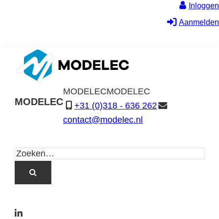
Inloggen
Aanmelden
MODELEC
MODELEC
MODELEC
+31 (0)318 - 636 262
Data-
contact@modelec.nl
Industrie
L