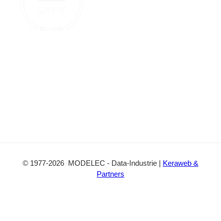
e
c
t
©
1977
-2026
MODELEC
-
Data-Industrie
|
Keraweb &
Partners