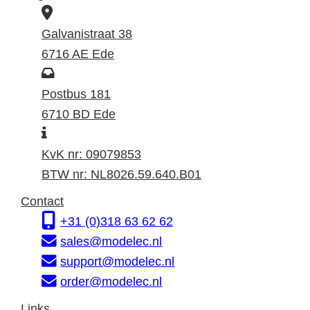
B
e
Galvanistraat 38
z
6716 AE Ede
o
P
e
o
Postbus 181
k
s
6710 BD Ede
I
a
t
n
d
a
KvK nr: 09079853
f
r
d
BTW nr: NL8026.59.640.B01
o
e
r
Contact
r
s
e
+31 (0)318 63 62 62
m
s
sales@modelec.nl
a
support@modelec.nl
t
order@modelec.nl
i
Links