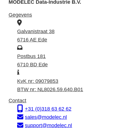
MODELEC Data-Industrie B.V.
Gegevens
B
e
Galvanistraat 38
z
6716 AE Ede
o
P
e
o
Postbus 181
k
s
6710 BD Ede
I
a
t
n
d
a
KvK nr: 09079853
f
r
d
BTW nr: NL8026.59.640.B01
o
e
r
Contact
r
s
e
+31 (0)318 63 62 62
m
s
sales@modelec.nl
a
support@modelec.nl