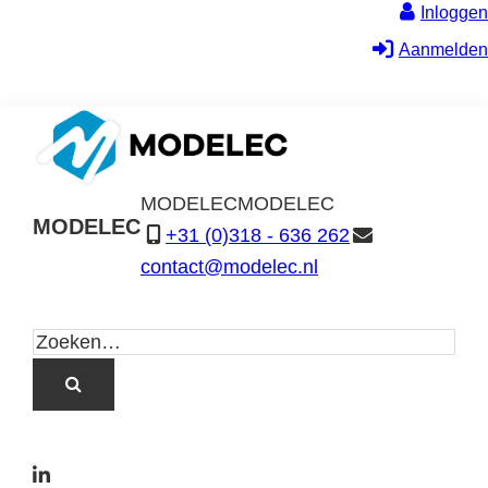
Inloggen
Aanmelden
MODELEC
MODELEC
MODELEC
+31 (0)318 - 636 262
Data-
contact@modelec.nl
Industrie
L