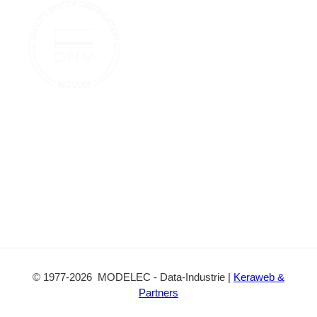
o
u
t
o
b
a
k
e
c
t
©
1977
-2026
MODELEC
-
Data-Industrie
|
Keraweb &
Partners