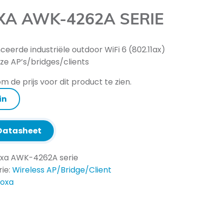
A AWK-4262A SERIE
eerde industriële outdoor WiFi 6 (802.11ax)
ze AP’s/bridges/clients
m de prijs voor dit product te zien.
in
atasheet
xa AWK-4262A serie
ie:
Wireless AP/Bridge/Client
oxa