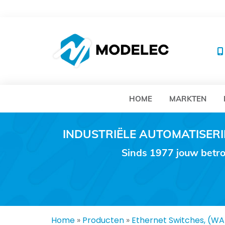
MO
HOME
MARKTEN
INDUSTRIËLE AUTOMATISE
Sinds 1977 jouw betro
Home
»
Producten
»
Ethernet Switches, (W