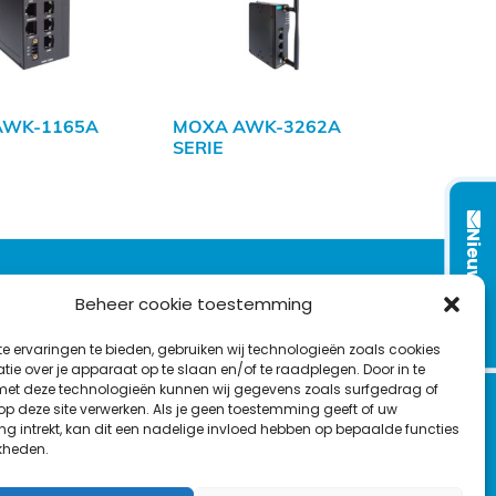
AWK-1165A
MOXA AWK-3262A
SERIE
Nieuwsbrief
VOLG ONS OP:
Beheer cookie toestemming
e ervaringen te bieden, gebruiken wij technologieën zoals cookies
L
F
Y
C
ie over je apparaat op te slaan en/of te raadplegen. Door in te
t deze technologieën kunnen wij gegevens zoals surfgedrag of
i
a
o
o
T
 op deze site verwerken. Als je geen toestemming geeft of uw
n
c
u
n
g intrekt, kan dit een nadelige invloed hebben op bepaalde functies
en
w
k
e
T
t
kheden.
i
e
b
u
a
t