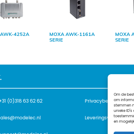
 AWK-4252A
MOXA AWK-1161A
MOXA 
SERIE
SERIE
.
Om de best
om informat
+31 (0)318 63 62 62
Privacybeleid
stemmen me
unieke ID's
toestemmin
sales@modelec.nl
Leveringsvoorwaard
en mogelij