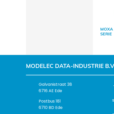
MOXA
SERIE
MODELEC DATA-INDUSTRIE B.V
B
Galvanistraat 38
e
6716 AE Ede
z
P
Postbus 181
o
o
6710 BD Ede
e
s