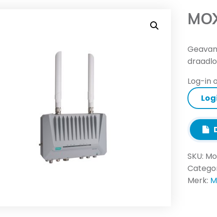
MOX
Geavanc
draadlo
Log-in o
Log
D
SKU:
Mo
Categor
Merk:
M