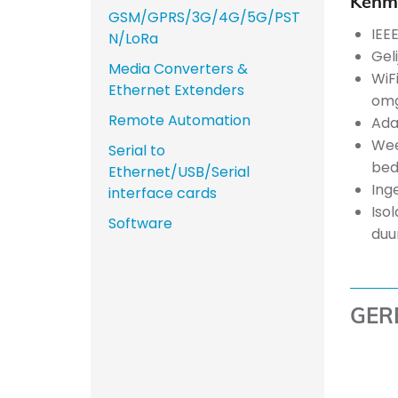
Kenme
GSM/GPRS/3G/4G/5G/PST
IEE
N/LoRa
Gel
Media Converters &
WiF
Ethernet Extenders
omg
Remote Automation
Ada
Wee
Serial to
bed
Ethernet/USB/Serial
Ing
interface cards
Iso
Software
duu
GER