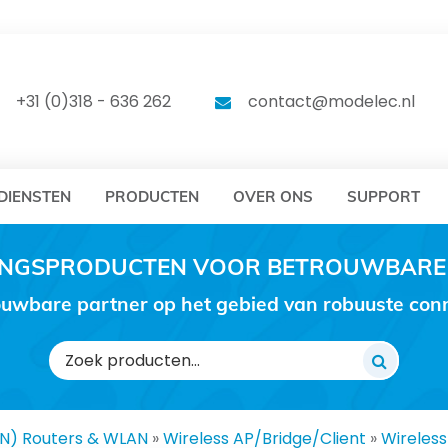
DELEC
MODELEC
+31 (0)318 - 636 262
contact@modelec.nl
DIENSTEN
PRODUCTEN
OVER ONS
SUPPORT
RINGSPRODUCTEN VOOR BETROUWBARE
uwbare partner op het gebied van robuuste conne
Zoeken
naar:
AN) Routers & WLAN
»
Wireless AP/Bridge/Client
»
Wireless