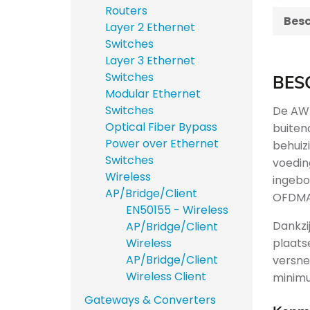
Routers
Besc
Layer 2 Ethernet
Switches
Layer 3 Ethernet
Switches
BES
Modular Ethernet
Switches
De AWK
Optical Fiber Bypass
buiten
Power over Ethernet
behuiz
Switches
voedin
Wireless
ingebo
AP/Bridge/Client
OFDMA-
EN50155 - Wireless
Dankzi
AP/Bridge/Client
plaats
Wireless
AP/Bridge/Client
versne
Wireless Client
minimu
Gateways & Converters