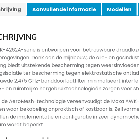
hrijving
Aanvullende informatie
Modellen
CHRIJVING
-4262A-serie is ontworpen voor betrouwbare draadloze 
omgevingen. Denk aan de mijnbouw, de olie- en gasindust
ing biedt uitstekende bescherming tegen weersinvloeden.
gsisolatie ter bescherming tegen elektrostatische ontla
uwde 2,4/5 GHz-banddoorlaatfilter minimaliseert interfere
 en ruimtelijke hergebruiktechnologieën zorgen voor sta
j de AeroMesh-technologie vereenvoudigt de Moxa AWK
en waar bekabeling onpraktisch of kostbaar is. Zelfvorm
llen de implementatie en configuratie in zeer dynamische
m wordt beperkt.