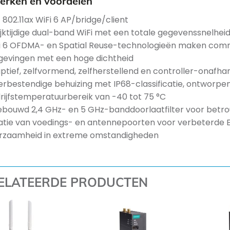
rken en voordelen
E 802.11ax WiFi 6 AP/bridge/client
ijktijdige dual-band WiFi met een totale gegevenssnelheid
i 6 OFDMA- en Spatial Reuse-technologieën maken commu
evingen met een hoge dichtheid
ptief, zelfvormend, zelfherstellend en controller-onaf
rbestendige behuizing met IP68-classificatie, ontworpe
rijfstemperatuurbereik van -40 tot 75 °C
ebouwd 2,4 GHz- en 5 GHz-banddoorlaatfilter voor betr
latie van voedings- en antennepoorten voor verbeterde 
rzaamheid in extreme omstandigheden
ELATEERDE PRODUCTEN