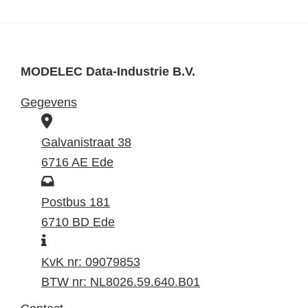
MODELEC Data-Industrie B.V.
Gegevens
B
e
Galvanistraat 38
z
6716 AE Ede
o
P
e
o
Postbus 181
k
s
6710 BD Ede
I
a
t
n
d
a
KvK nr: 09079853
f
r
d
BTW nr: NL8026.59.640.B01
o
e
r