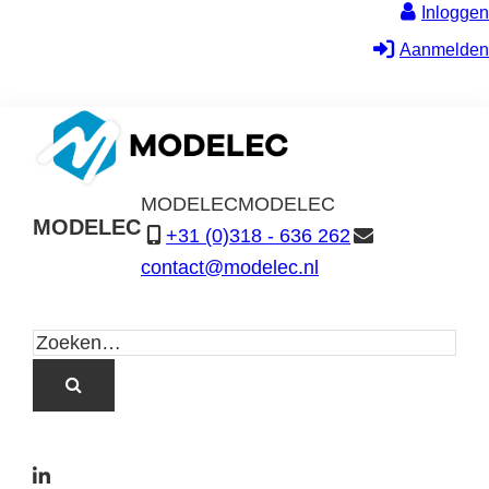
Inloggen
Aanmelden
MODELEC
MODELEC
MODELEC
+31 (0)318 - 636 262
Data-
contact@modelec.nl
Industrie
L