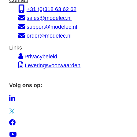
Contact
r
s
e
+31 (0)318 63 62 62
m
s
sales@modelec.nl
a
support@modelec.nl
t
order@modelec.nl
i
Links
e
Privacybeleid
Leveringsvoorwaarden
Volg ons op:
L
i
T
n
w
F
k
i
a
e
Y