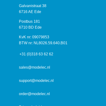
B
Galvanistraat 38
e
6716 AE Ede
z
P
Postbus 181
o
o
6710 BD Ede
e
s
k
I
KvK nr: 09079853
t
a
n
BTW nr: NL8026.59.640.B01
a
d
f
d
r
+31 (0)318 63 62 62
o
r
e
r
e
s
m
sales@modelec.nl
s
a
t
support@modelec.nl
i
e
order@modelec.nl