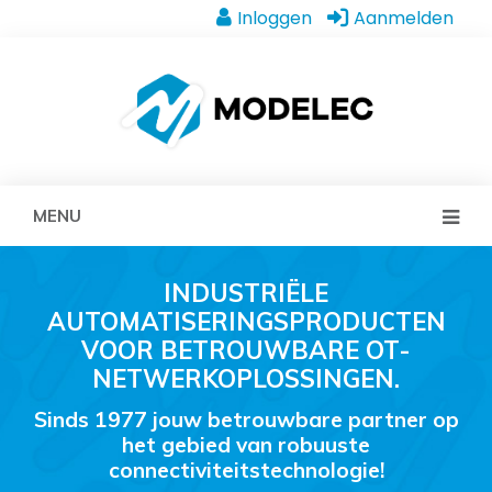
Inloggen
Aanmelden
MENU
INDUSTRIËLE
AUTOMATISERINGSPRODUCTEN
VOOR BETROUWBARE OT-
NETWERKOPLOSSINGEN.
Sinds 1977 jouw betrouwbare partner op
het gebied van robuuste
connectiviteitstechnologie!