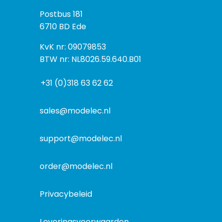
z
P
Postbus 181
o
o
6710 BD Ede
e
s
k
I
KvK nr: 09079853
t
a
n
BTW nr: NL8026.59.640.B01
a
d
f
d
r
+31 (0)318 63 62 62
o
r
e
r
e
s
m
sales@modelec.nl
s
a
t
support@modelec.nl
i
e
order@modelec.nl
Privacybeleid
Leveringsvoorwaarden