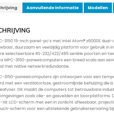
hrijving
Aanvullende informatie
Modellen
CHRIJVING
-3150 15-inch panel-pc’s met Intel Atom® x6000E dual
wbaar, duurzaam en veelzijdig platform voor gebruik in i
re selecteerbare RS-232/422/485 seriële poorten en tw
a MPC-3150-paneelcomputers een breed scala aan seriël
al met native netwerkredundantie.
-3150-paneelcomputers zijn ontworpen voor een temper
rd met een ventilatorloze, gestroomlijnde behuizing die i
afvoer. Dit maakt de computers tot betrouwbare industr
omgevingen zoals olie- en gasvelden en boorplatforms. 
0-nit LCD-scherm met een in zonlicht afleesbaar, project
ouch-scherm voor een uitstekende gebruikerservaring bij