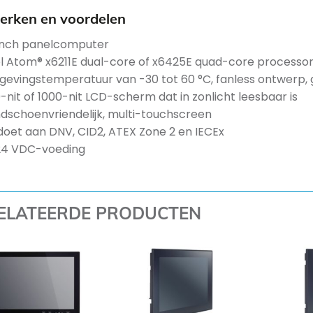
rken en voordelen
inch panelcomputer
el Atom® x6211E dual-core of x6425E quad-core processo
evingstemperatuur van -30 tot 60 °C, fanless ontwerp,
-nit of 1000-nit LCD-scherm dat in zonlicht leesbaar is
dschoenvriendelijk, multi-touchscreen
doet aan DNV, CID2, ATEX Zone 2 en IECEx
24 VDC-voeding
ELATEERDE PRODUCTEN