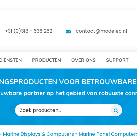
DELEC
MODELEC
+31 (0)318 - 636 262
contact@modelec.nl
DIENSTEN
PRODUCTEN
OVER ONS
SUPPORT
RINGSPRODUCTEN VOOR BETROUWBARE
uwbare partner op het gebied van robuuste conne
Zoeken
naar:
»
Marine Displays & Computers
»
Marine Panel Computer