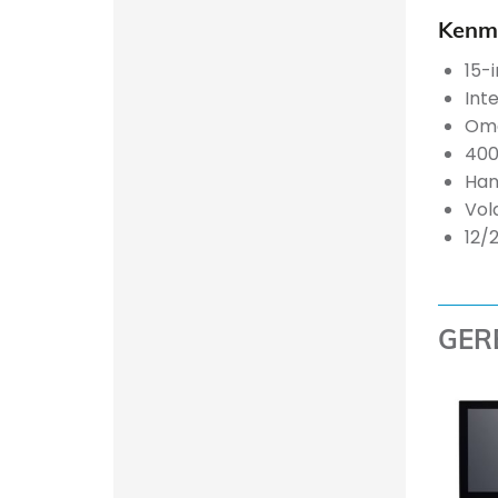
Kenme
15-
Int
Omg
400
Han
Vol
12/
GER