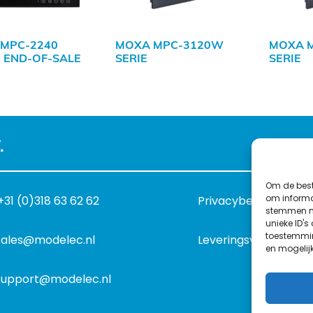
MPC-2240
MOXA MPC-3120W
MOXA M
| END-OF-SALE
SERIE
SERIE
.
Om de best
om informat
+31 (0)318 63 62 62
Privacybeleid
stemmen me
unieke ID's
toestemmin
sales@modelec.nl
Leveringsvoorwaard
en mogelij
support@modelec.nl