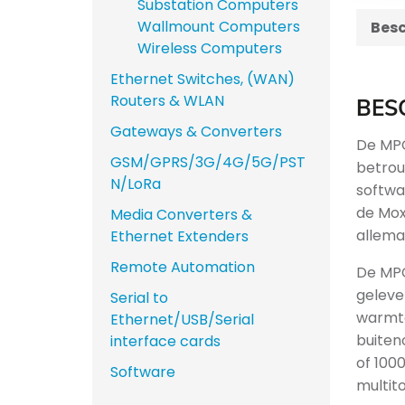
Substation Computers
Wallmount Computers
Besc
Wireless Computers
Ethernet Switches, (WAN)
Routers & WLAN
BES
Gateways & Converters
De MPC
GSM/GPRS/3G/4G/5G/PST
betrou
N/LoRa
softwa
de Mox
Media Converters &
allema
Ethernet Extenders
Remote Automation
De MPC
geleve
Serial to
warmte
Ethernet/USB/Serial
buiten
interface cards
of 100
Software
multit