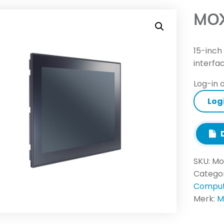
MOX
15-inch
interfa
Log-in o
Log
D
SKU:
Mo
Catego
Comput
Merk:
M