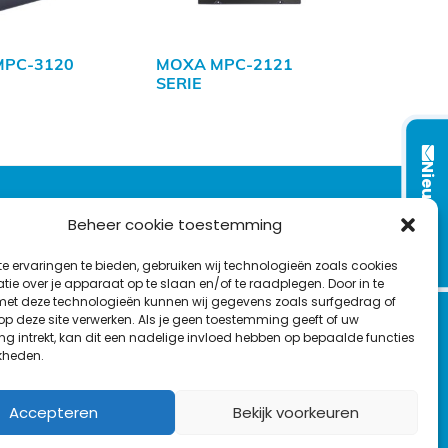
PC-3120
MOXA MPC-2121
SERIE
Nieuwsbrief
VOLG ONS OP:
Beheer cookie toestemming
e ervaringen te bieden, gebruiken wij technologieën zoals cookies
L
F
Y
C
ie over je apparaat op te slaan en/of te raadplegen. Door in te
t deze technologieën kunnen wij gegevens zoals surfgedrag of
i
a
o
o
T
 op deze site verwerken. Als je geen toestemming geeft of uw
n
c
u
n
g intrekt, kan dit een nadelige invloed hebben op bepaalde functies
en
w
k
e
T
t
kheden.
i
e
b
u
a
t
d
o
b
c
Accepteren
Bekijk voorkeuren
t
I
o
e
t
e