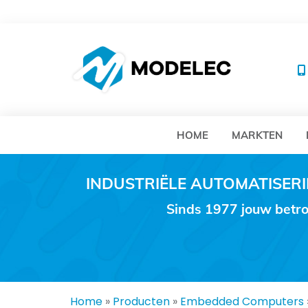
MO
HOME
MARKTEN
INDUSTRIËLE AUTOMATISE
Sinds 1977 jouw betro
Home
»
Producten
»
Embedded Computers