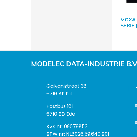
MOXA 
SERIE 
MODELEC DATA-INDUSTRIE B.V
B
Galvanistraat 38
e
6716 AE Ede
z
P
Postbus 181
o
o
6710 BD Ede
e
s
k
I
KvK nr: 09079853
t
a
n
BTW nr: NL8026.59.640.B01
a