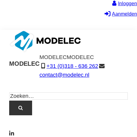
Inloggen
Aanmelden
MODELEC
MODELEC
MODELEC
+31 (0)318 - 636 262
Data-
contact@modelec.nl
Industrie
L