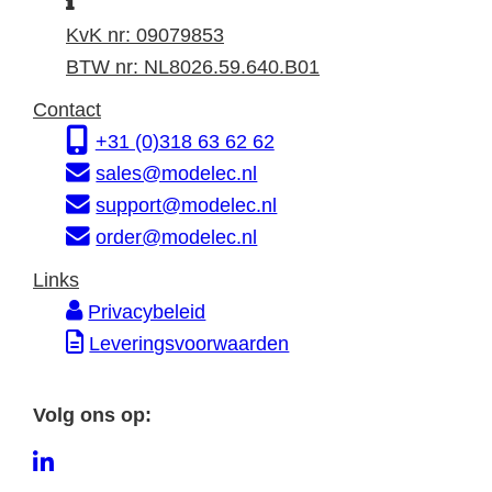
I
a
t
n
d
a
KvK nr: 09079853
f
r
d
BTW nr: NL8026.59.640.B01
o
e
r
Contact
r
s
e
+31 (0)318 63 62 62
m
s
sales@modelec.nl
a
support@modelec.nl
t
order@modelec.nl
i
Links
e
Privacybeleid
Leveringsvoorwaarden
Volg ons op:
L