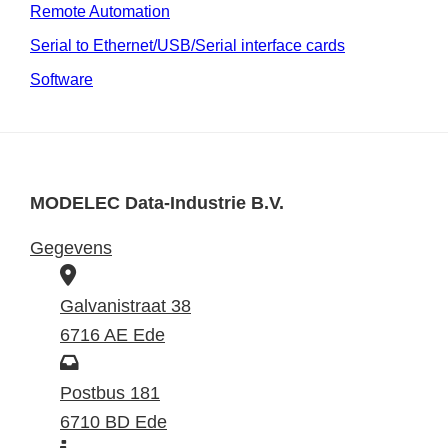
Remote Automation
Serial to Ethernet/USB/Serial interface cards
Software
MODELEC Data-Industrie B.V.
Gegevens
B
e
Galvanistraat 38
z
6716 AE Ede
o
P
e
o
Postbus 181
k
s
6710 BD Ede