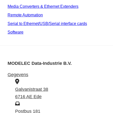
Media Converters & Ethernet Extenders
Remote Automation
Serial to Ethernet/USB/Serial interface cards
Software
MODELEC Data-Industrie B.V.
Gegevens
B
e
Galvanistraat 38
z
6716 AE Ede
o
P
e
o
Postbus 181