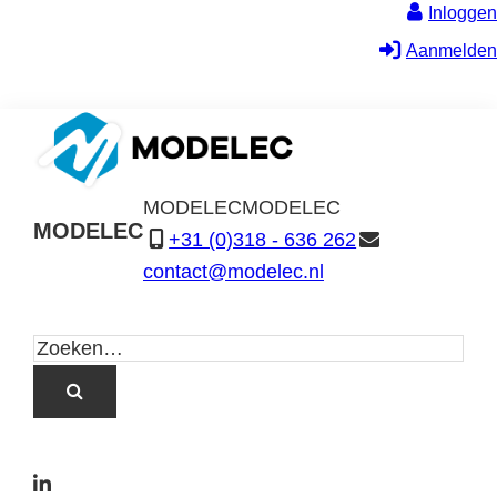
Inloggen
Aanmelden
MODELEC
MODELEC
MODELEC
+31 (0)318 - 636 262
Data-
contact@modelec.nl
Industrie
L