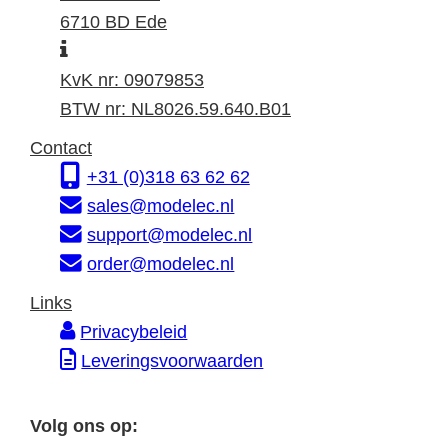
k
s
6710 BD Ede
I
a
t
n
d
a
KvK nr: 09079853
f
r
d
BTW nr: NL8026.59.640.B01
o
e
r
Contact
r
s
e
+31 (0)318 63 62 62
m
s
sales@modelec.nl
a
support@modelec.nl
t
order@modelec.nl
i
Links
e
Privacybeleid
Leveringsvoorwaarden
Volg ons op: