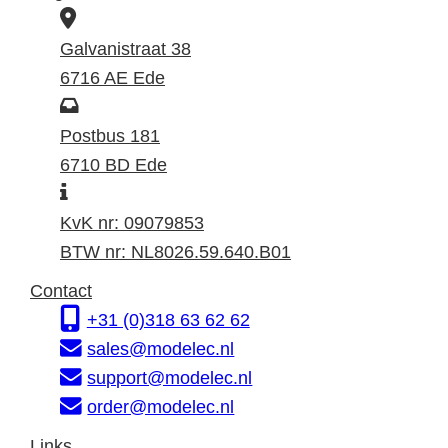
B
e
Galvanistraat 38
z
6716 AE Ede
o
P
e
o
Postbus 181
k
s
6710 BD Ede
I
a
t
n
d
a
KvK nr: 09079853
f
r
d
BTW nr: NL8026.59.640.B01
o
e
r
Contact
r
s
e
+31 (0)318 63 62 62
m
s
sales@modelec.nl
a
support@modelec.nl
t
order@modelec.nl
i
Links