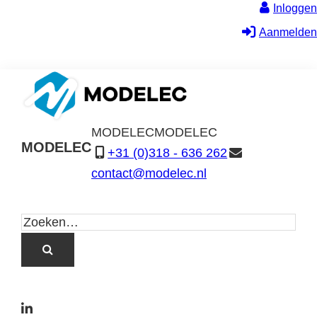
Inloggen
Aanmelden
MODELEC
MODELEC
MODELEC
+31 (0)318 - 636 262
Data-
contact@modelec.nl
Industrie
L