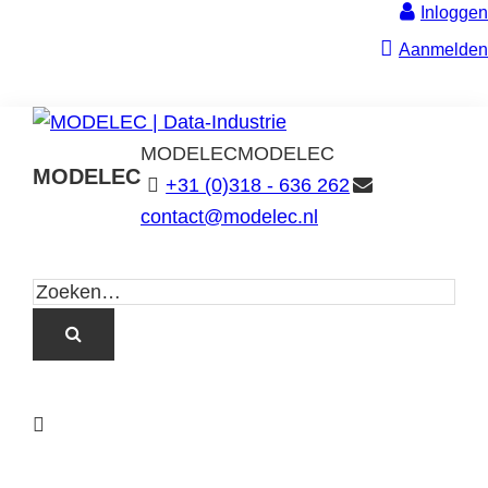
Inloggen
Aanmelden
MODELEC
MODELEC
MODELEC
+31 (0)318 - 636 262
Data-
contact@modelec.nl
Industrie
L
i
n
k
T