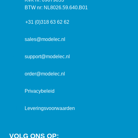
t
a
n
BTW nr: NL8026.59.640.B01
a
d
f
d
r
+31 (0)318 63 62 62
o
r
e
r
e
s
m
sales@modelec.nl
s
a
t
support@modelec.nl
i
e
order@modelec.nl
Privacybeleid
Leveringsvoorwaarden
VOLG ONS OP: