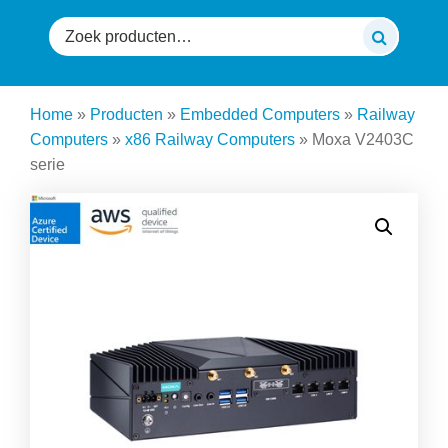
Zoeken
naar:
Home
»
Producten
»
Embedded Computers
»
Railway
Computers
»
x86 Railway Computers
»
Moxa V2403C
serie